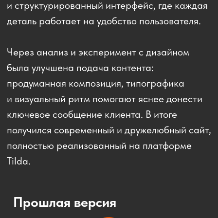
Прошлая версия
Новая версия